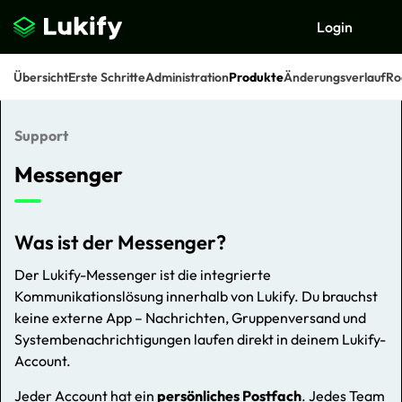
Login
Übersicht
Erste Schritte
Administration
Produkte
Änderungsverlauf
Ro
Support
Suchen
Messenger
Was ist der Messenger?
Der Lukify-Messenger ist die integrierte
Kommunikationslösung innerhalb von Lukify. Du brauchst
keine externe App – Nachrichten, Gruppenversand und
Systembenachrichtigungen laufen direkt in deinem Lukify-
Account.
Jeder Account hat ein
persönliches Postfach
. Jedes Team