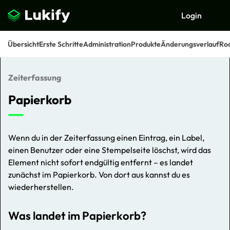
Login
Übersicht
Erste Schritte
Administration
Produkte
Änderungsverlauf
Ro
Zeiterfassung
Suchen
Papierkorb
Wenn du in der Zeiterfassung einen Eintrag, ein Label,
einen Benutzer oder eine Stempelseite löschst, wird das
Element nicht sofort endgültig entfernt – es landet
zunächst im Papierkorb. Von dort aus kannst du es
wiederherstellen.
Was landet im Papierkorb?