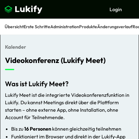
Login
Übersicht
Erste Schritte
Administration
Produkte
Änderungsverlauf
Ro
Kalender
Suchen
Videokonferenz (Lukify Meet)
Was ist Lukify Meet?
Lukify Meet ist die integrierte Videokonferenzfunktion in
Lukify. Du kannst Meetings direkt über die Plattform
starten – ohne externe App, ohne Installation, ohne
Account für Teilnehmende.
Bis zu
16 Personen
können gleichzeitig teilnehmen
Funktioniert im Browser und direkt in der Lukify-App