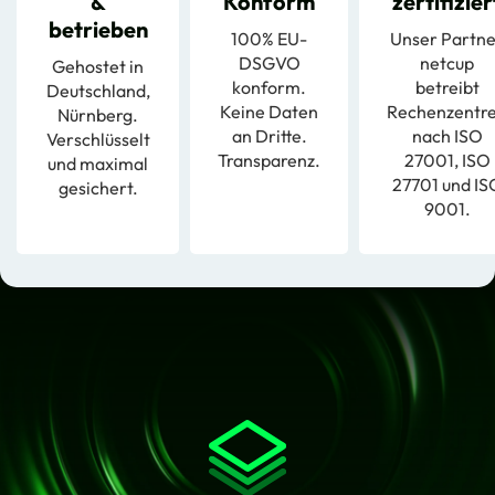
&
Konform
zertifizier
betrieben
100% EU-
Unser Partn
DSGVO
netcup
Gehostet in
konform.
betreibt
Deutschland,
Keine Daten
Rechenzentr
Nürnberg.
an Dritte.
nach ISO
Verschlüsselt
Transparenz.
27001, ISO
und maximal
27701 und IS
gesichert.
9001.