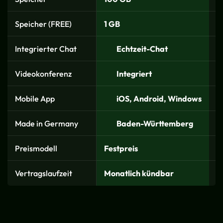
Speicher (FREE)
1 GB
1
Integrierter Chat
Echtzeit-Chat
Videokonferenz
Integriert
Mobile App
iOS, Android, Windows
Made in Germany
Baden-Württemberg
Preismodell
Festpreis
P
Vertragslaufzeit
Monatlich kündbar
1