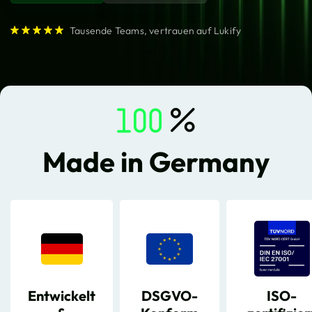
Tausende Teams, vertrauen auf Lukify
%
1

Made in Germany
Entwickelt
DSGVO-
ISO-