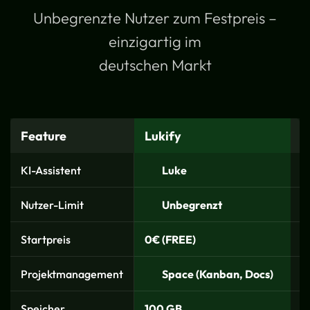
Unbegrenzte Nutzer zum Festpreis –
einzigartig im
deutschen Markt
Feature
Lukify
C
KI-Assistent
Luke
Nutzer-Limit
Unbegrenzt
N
Startpreis
0€ (FREE)
0
Projektmanagement
Space (Kanban, Docs)
Speicher
100 GB
1