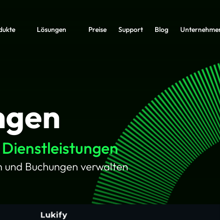
dukte
Lösungen
Preise
Support
Blog
Unternehme
ngen
Dienstleistungen
n und Buchungen verwalten