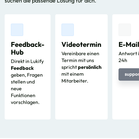
suchen die passende Lösung für dich.
Feedback-
Videotermin
E-Mai
Hub
Vereinbare einen
Antwort 
Termin mit uns
24h
Direkt in Lukify
spricht
persönlich
Feedback
mit einem
geben, Fragen
Mitarbeiter.
stellen und
neue
Funktionen
vorschlagen.