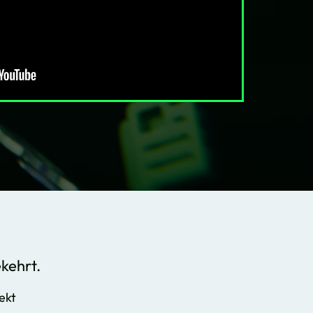
kehrt.
ekt