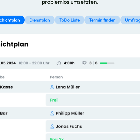
problemlos umsetzten.
chichtplan
Dienstplan
ToDo Liste
Termin finden
Umfra