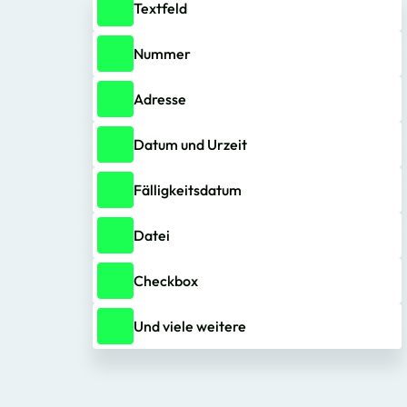
Textfeld
Nummer
Adresse
Datum und Urzeit
Fälligkeitsdatum
Datei
Checkbox
Und viele weitere