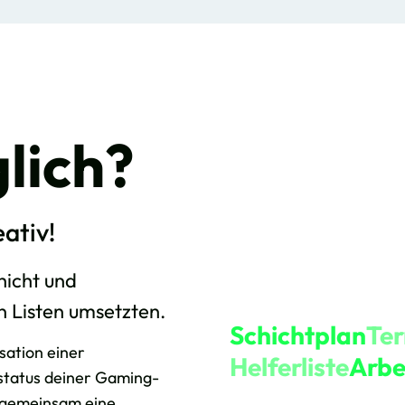
lich?
eativ!
hicht und
n Listen umsetzten.
Schichtplan
Te
sation einer
Helferliste
Arbei
status deiner Gaming-
t gemeinsam eine