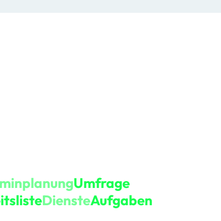
rminplanung
Umfrage
tsliste
Dienste
Aufgaben