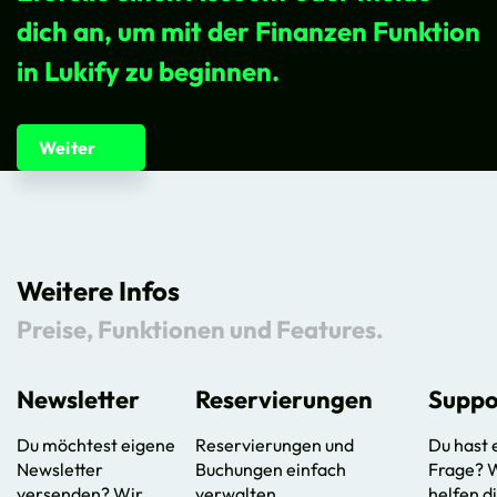
dich an, um mit der Finanzen Funktion
in Lukify zu beginnen.
Weiter
Weitere Infos
Preise, Funktionen und Features.
Newsletter
Reservierungen
Suppo
Du möchtest eigene
Reservierungen und
Du hast 
Newsletter
Buchungen einfach
Frage? 
versenden? Wir
verwalten.
helfen d