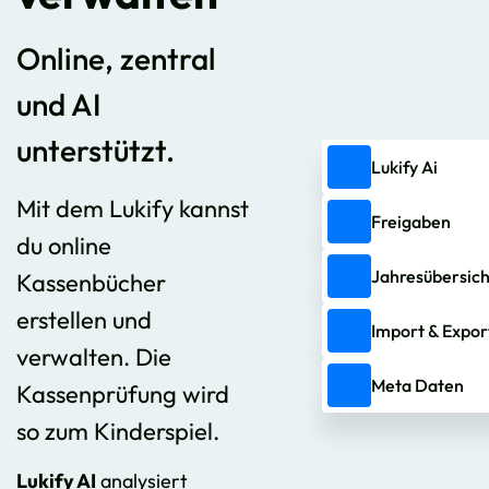
Online, zentral
und AI
unterstützt.
Lukify Ai
Mit dem Lukify kannst
Freigaben
du online
Jahresübersich
Kassenbücher
erstellen und
Import & Expor
verwalten. Die
Meta Daten
Kassenprüfung wird
so zum Kinderspiel.
Lukify AI
analysiert