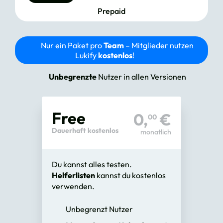
Prepaid
Nur ein Paket pro
Team
– Mitglieder nutzen
Lukify
kostenlos
!
Unbegrenzte
Nutzer in allen Versionen
Free
0,
€
00
Dauerhaft kostenlos
monatlich
Du kannst alles testen.
Helferlisten
kannst du kostenlos
verwenden.
Unbegrenzt Nutzer