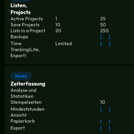
Listen,
Projects
Active Projects
1
25
Save Projects
10
50
Lists in a Project
20
250
Backups
(
)
Time
Limited
(
)
Tracking(Lite,
Export)
Modul
Zeiterfassung
Analyse und
Statistiken
Stempelseiten
10
Mindeststunden
(
)
Ansicht
Papierkorb
(
)
Export
(
)