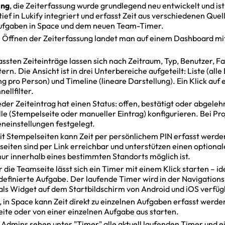
ung
, die Zeiterfassung wurde grundlegend neu entwickelt und i
 tief in Lukify integriert und erfasst Zeit aus verschiedenen Quell
ufgaben in Space und dem neuen Team-Timer.
m Öffnen der Zeiterfassung landet man auf einem Dashboard mit 
rfassten Zeiteinträge lassen sich nach Zeitraum, Typ, Benutzer, F
ern. Die Ansicht ist in drei Unterbereiche aufgeteilt: Liste (alle
pro Person) und Timeline (lineare Darstellung). Ein Klick auf e
nellfilter.
jeder Zeiteintrag hat einen Status: offen, bestätigt oder abgele
lle (Stempelseite oder manueller Eintrag) konfigurieren. Bei Pro
eneinstellungen festgelegt.
mit Stempelseiten kann Zeit per persönlichem PIN erfasst werde
eiten sind per Link erreichbar und unterstützen einen optiona
ur innerhalb eines bestimmten Standorts möglich ist.
r die Teamseite lässt sich ein Timer mit einem Klick starten – i
definierte Aufgabe. Der laufende Timer wird in der Navigations
 als Widget auf dem Startbildschirm von Android und iOS verfüg
, in Space kann Zeit direkt zu einzelnen Aufgaben erfasst werde
ite oder von einer einzelnen Aufgabe aus starten.
, Admins sehen unter "Timer" alle aktuell laufenden Timer und