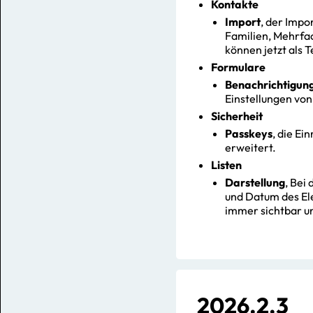
Kontakte
Import
, der Impo
Familien, Mehrfac
können jetzt als 
Formulare
Benachrichtigun
Einstellungen von
Sicherheit
Passkeys
, die Ei
erweitert.
Listen
Darstellung
, Bei
und Datum des Ele
immer sichtbar u
2026.2.3