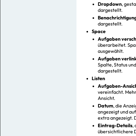
Dropdown
, gest
dargestellt.
Benachrichtigun
dargestellt.
Space
Aufgaben versch
überarbeitet. Spa
ausgewählt.
Aufgaben verlin
Spalte, Status und
dargestellt.
Listen
Aufgaben-Ansic
vereinfacht. Mehr
Ansicht.
Datum
, die Anze
angezeigt und auf
extra angezeigt. 
Eintrag-Details
,
übersichtlichere D