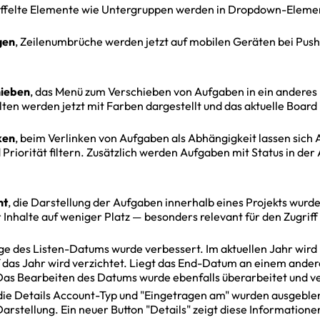
affelte Elemente wie Untergruppen werden in Dropdown-Elemen
gen
, Zeilenumbrüche werden jetzt auf mobilen Geräten bei Pu
ieben
, das Menü zum Verschieben von Aufgaben in ein anderes
lten werden jetzt mit Farben dargestellt und das aktuelle Board 
ken
, beim Verlinken von Aufgaben als Abhängigkeit lassen sich 
 Priorität filtern. Zusätzlich werden Aufgaben mit Status in der
ht
, die Darstellung der Aufgaben innerhalb eines Projekts wurde
 Inhalte auf weniger Platz — besonders relevant für den Zugriff
ige des Listen-Datums wurde verbessert. Im aktuellen Jahr wir
 das Jahr wird verzichtet. Liegt das End-Datum an einem ander
Das Bearbeiten des Datums wurde ebenfalls überarbeitet und ve
 die Details Account-Typ und "Eingetragen am" wurden ausgeblen
arstellung. Ein neuer Button "Details" zeigt diese Informationen