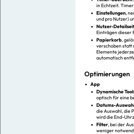
in Echtzeit. Time
Einstellungen
, n
und pro Nutzer) u
Nutzer-Detailsei
Einträgen dieser 
Papierkorb
, gel
verschoben statt 
Elemente jederze
automatisch entf
Optimierungen
App
Dynamische Tool
optisch für eine 
Datums-Auswah
die Auswahl, die 
wird die End-Uhrz
Filter
, bei der Au
weniger notwendig