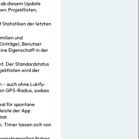
st ab diesem Update
en: Projektlisten,
Statistiken der letzten
amilien und
 Einträge), Benutzer
ine Eigenschaft in der
hnt. Der Standardstatus
jektlisten wird der
n – auch ohne Lukify-
len GPS-Radius, sodass
deal für spontane
leiste der App
bar.
n. Timer lassen sich von
 eingestempelten Nutzer