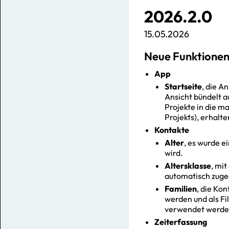
2026.2.0
15.05.2026
Neue Funktione
App
Startseite
, die A
Ansicht bündelt au
Projekte in die m
Projekts), erhalt
Kontakte
Alter
, es wurde e
wird.
Altersklasse
, mi
automatisch zugeo
Familien
, die Ko
werden und als Fi
verwendet werden,
Zeiterfassung