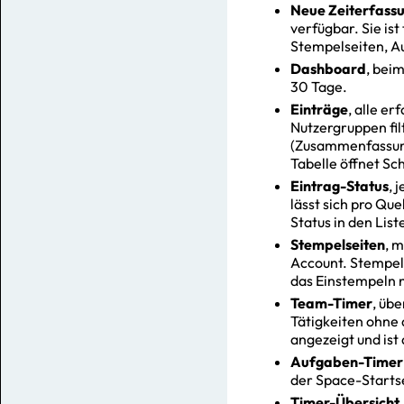
Neue Zeiterfass
verfügbar. Sie ist
Stempelseiten, A
Dashboard
, bei
30 Tage.
Einträge
, alle e
Nutzergruppen filt
(Zusammenfassung 
Tabelle öffnet Sch
Eintrag-Status
, 
lässt sich pro Que
Status in den List
Stempelseiten
, 
Account. Stempels
das Einstempeln n
Team-Timer
, übe
Tätigkeiten ohne 
angezeigt und ist
Aufgaben-Timer
der Space-Startse
Timer-Übersicht