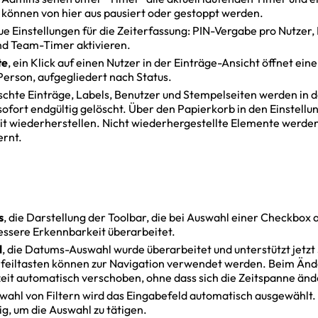
r können von hier aus pausiert oder gestoppt werden.
eue Einstellungen für die Zeiterfassung: PIN-Vergabe pro Nutzer
nd Team-Timer aktivieren.
te
, ein Klick auf einen Nutzer in der Einträge-Ansicht öffnet eine
Person, aufgegliedert nach Status.
öschte Einträge, Labels, Benutzer und Stempelseiten werden in 
sofort endgültig gelöscht. Über den Papierkorb in den Einstellu
it wiederherstellen. Nicht wiederhergestellte Elemente werde
ernt.
s
, die Darstellung der Toolbar, die bei Auswahl einer Checkbox 
bessere Erkennbarkeit überarbeitet.
l
, die Datums-Auswahl wurde überarbeitet und unterstützt jetzt 
Pfeiltasten können zur Navigation verwendet werden. Beim Änd
eit automatisch verschoben, ohne dass sich die Zeitspanne änd
swahl von Filtern wird das Eingabefeld automatisch ausgewählt. 
, um die Auswahl zu tätigen.