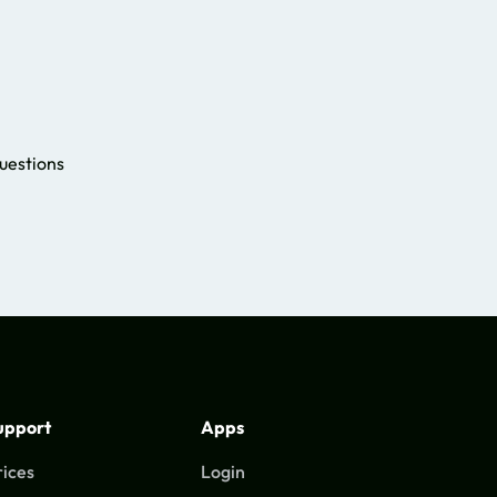
questions
upport
Apps
rices
Login