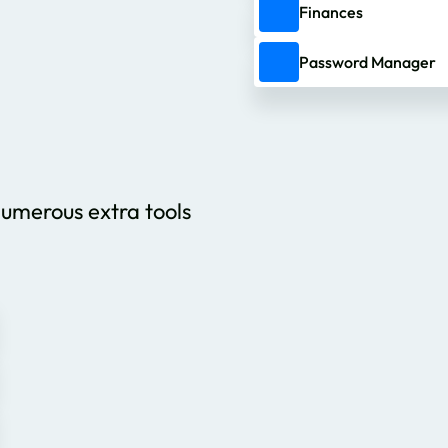
Finances
Password Manager
numerous extra tools