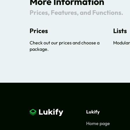
More Information
Prices, Features, and Functions.
Prices
Lists
Check out our prices and choose a
Modular 
package.
Lukify
Home page