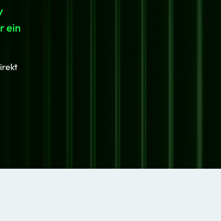
y
r ein
irekt