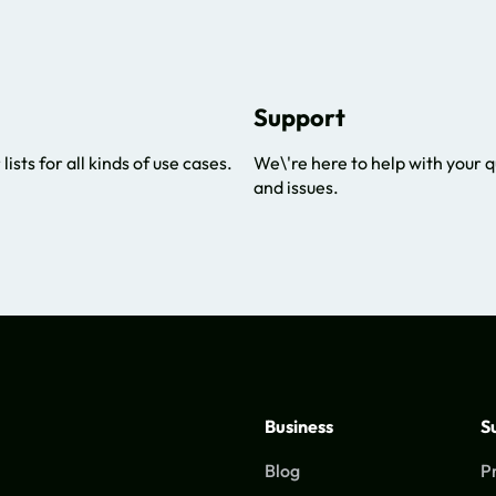
Support
lists for all kinds of use cases.
We\'re here to help with your 
and issues.
Business
S
Blog
P