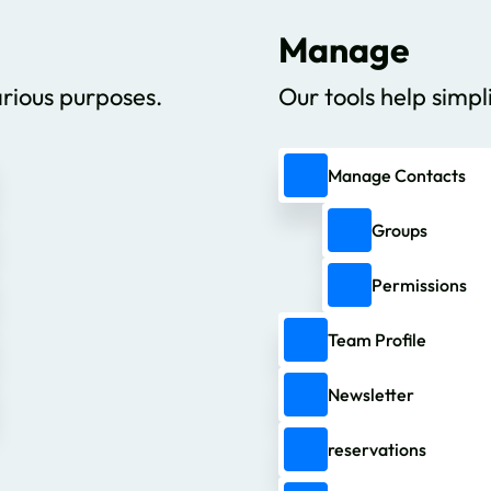
Manage
arious purposes.
Our tools help simpl
Manage Contacts
Groups
Permissions
Team Profile
Newsletter
reservations