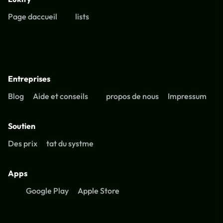
Page daccueil
lists
Entreprises
Blog
Aide et conseils
propos de nous
Impressum
Soutien
Des prix
tat du systme
Apps
Google Play
Apple Store